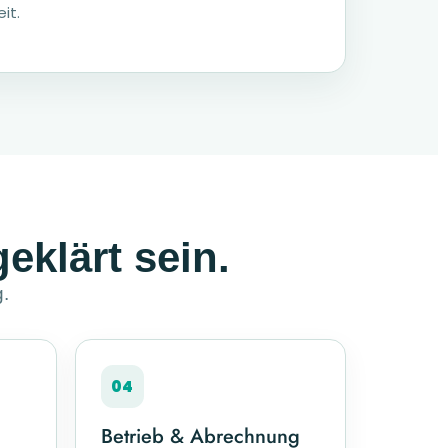
it.
geklärt sein.
g.
04
Betrieb & Abrechnung