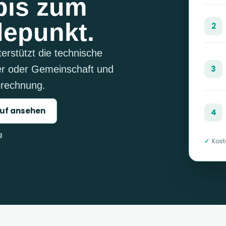
bis zum
depunkt.
2
erstützt die technische
er oder Gemeinschaft und
3
Abrechnung.
uf ansehen
4
g
Kost