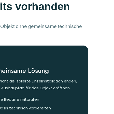
its vorhanden
em Objekt ohne gemeinsame technische
meinsame Lösung
icht als isolierte Einzelinstallation enden,
n Ausbaupfad für das Objekt eröffnen.
e Bedarfe mitprüfen
asis technisch vorbereiten