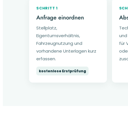
SCHRITT 1
SCH
Anfrage einordnen
Abs
Stellplatz,
Tec
Eigentumsverhältnis,
und
Fahrzeugnutzung und
für 
vorhandene Unterlagen kurz
ode
erfassen.
zus
kostenlose Erstprüfung