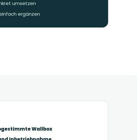
onkret umsetzen
 einfach ergänzen
bgestimmte Wallbox
 und Inbetriebnahme