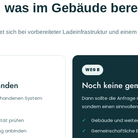
, was im Gebäude bere
 sich bei vorbereiteter Ladeinfrastruktur und ein
WEG B
handen
Noch keine ge
orhandenen System
Dann sollte die Anfrage n
sondern einen sinnvolle
ität prüfen
Gebäude und weiter
ung anbinden
Gemeinschaftliche B