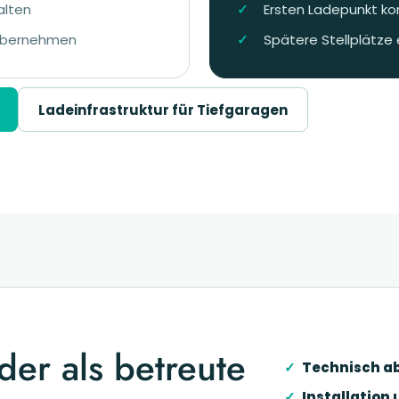
alten
Ersten Ladepunkt k
 übernehmen
Spätere Stellplätze
Ladeinfrastruktur für Tiefgaragen
der als betreute
Technisch a
Installation