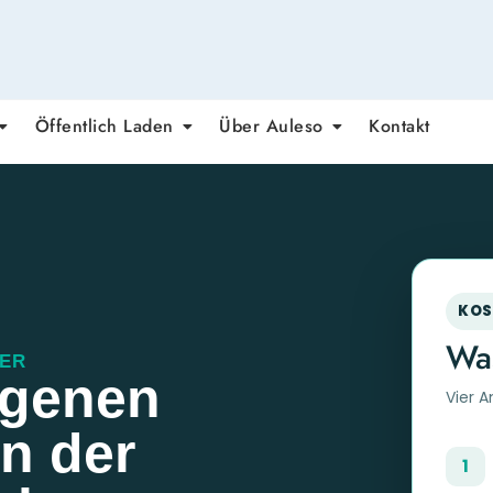
Öffentlich Laden
Über Auleso
Kontakt
KOS
Was
TER
igenen
Vier A
on der
1